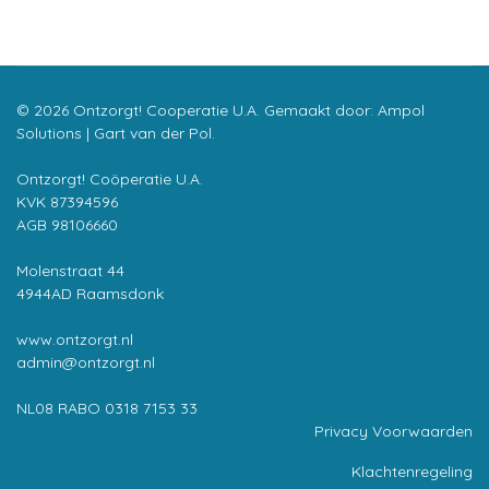
© 2026 Ontzorgt! Cooperatie U.A. Gemaakt door:
Ampol
Solutions | Gart van der Pol
.
Ontzorgt! Coöperatie U.A.
KVK 87394596
AGB 98106660
Molenstraat 44
4944AD Raamsdonk
www.ontzorgt.nl
admin@ontzorgt.nl
NL08 RABO 0318 7153 33
Privacy Voorwaarden
Klachtenregeling