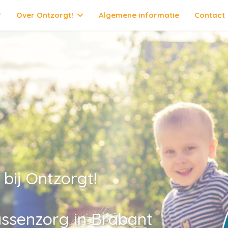
Over Ontzorgt!
Algemene informatie
Contact
bij Ontzorgt!
ssenzorg in Brabant