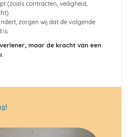
t (zoals contracten, veiligheid,
ht).
andert, zorgen wij dat de volgende
 is.
verlener, maar de kracht van een
u.
s!