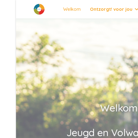
Welkom
Ontzorgt! voor jou
Welkom 
Jeugd en Volwa