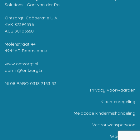
Solutions | Gart van der Pol
.
Ontzorgt! Coöperatie U.A.
KVK 87394596
AGB 98106660
Molenstraat 44
4944AD Raamsdonk
www.ontzorgt.nl
admin@ontzorgt.nl
NL08 RABO 0318 7153 33
Privacy Voorwaarden
Klachtenregeling
Meldcode kindermishandeling
Vertrouwenspersoon
Wachttijden