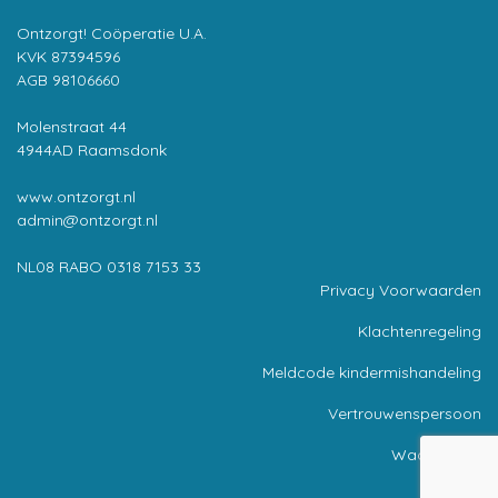
Ontzorgt! Coöperatie U.A.
KVK 87394596
AGB 98106660
Molenstraat 44
4944AD Raamsdonk
www.ontzorgt.nl
admin@ontzorgt.nl
NL08 RABO 0318 7153 33
Privacy Voorwaarden
Klachtenregeling
Meldcode kindermishandeling
Vertrouwenspersoon
Wachttijden